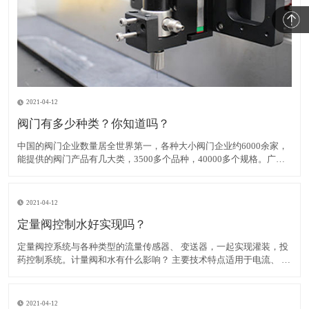
2021-04-12
阀门有多少种类？你知道吗？
中国的阀门企业数量居全世界第一，各种大小阀门企业约6000余家，
能提供的阀门产品有几大类，3500多个品种，40000多个规格。广泛
应用在社会生活、生产制造的各个领域。从应用分布的角度阀门在我
国分类主要有如下： （1）定量阀：定量阀是由测量体及换向
2021-04-12
定量阀控制水好实现吗？
定量阀控系统与各种类型的流量传感器、 变送器，一起实现灌装，投
药控制系统。计量阀和水有什么影响？ 主要技术特点适用于电流、 脉
冲输出流量传感器 3 点开关输入的开始，恢复，以及累积值明确 3 点
控制输出，可供大型阀门，小阀门控制和瞬时流量率低限报警发射机
输出
2021-04-12