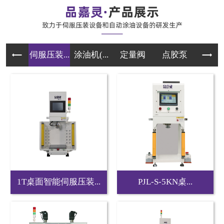
伺服压装...
涂油机(...
定量阀
点胶泵
伺服
1T桌面智能伺服压装...
PJL-S-5KN桌...