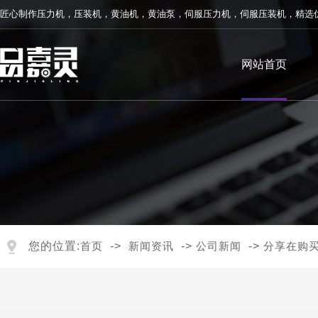
匠心制作
压力机
，
压装机
，
黄油机
，
黄油泵
，
伺服压力机
，
伺服压装机
，精选
网站首页
您的位置:
首页
->
新闻资讯
->
公司新闻
->
分享在购