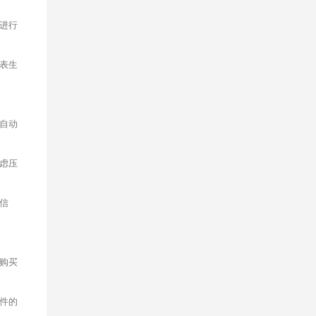
进行
表生
自动
虑压
信
购买
件的