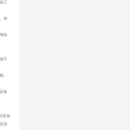
装工
。例
增加
身不
能、
设备
程简单
应用