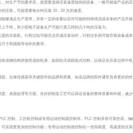
大，对生产节拍要求高，就需要选择压装速度较快的设备，一般可根据产品的压
装，可能需要每分钟压装 10 - 20 次的速度。
围能够满足生产需求，并有一定的余量以应对可能的特殊情况或未来的产品升级
至上千吨，而小型电子设备生产可能只需几吨到几十吨的压装力。
长度的压装机。行程过短可能无法完成压装动作，行程过长则可能导致设备成本
装尺寸和脱模等动作的要求。
铸铁或钢结构焊接而成的机身，如四柱式或框架式结构，以保证在压装过程中机
感器、位移传感器等关键部件的品牌和质量。知名品牌的部件通常具有更好的性
精度、表面处理等方面。良好的制造工艺可以保证设备的整体质量和外观，减少
LC 控制、工控机控制或专用运动控制器控制等。PLC 控制具有可靠性高、编
，可实现更复杂的控制功能；专用运动控制器控制在一些高精度、高速度的压装