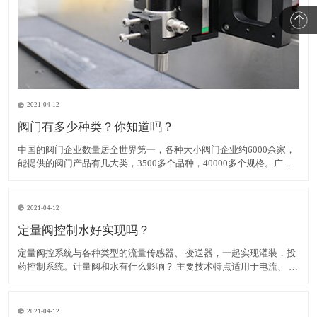
2021-04-12
阀门有多少种类？你知道吗？
中国的阀门企业数量居全世界第一，各种大小阀门企业约6000余家，
能提供的阀门产品有几大类，3500多个品种，40000多个规格。广泛
应用在社会生活、生产制造的各个领域。从应用分布的角度阀门在我
国分类主要有如下： （1）定量阀：定量阀是由测量体及换向
2021-04-12
定量阀控制水好实现吗？
定量阀控系统与各种类型的流量传感器、 变送器，一起实现灌装，投
药控制系统。计量阀和水有什么影响？ 主要技术特点适用于电流、 脉
冲输出流量传感器 3 点开关输入的开始，恢复，以及累积值明确 3 点
控制输出，可供大型阀门，小阀门控制和瞬时流量率低限报警发射机
输出
2021-04-12