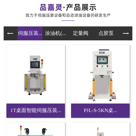
伺服压装...
涂油机(...
定量阀
点胶泵
伺服
1T桌面智能伺服压装...
PJL-S-5KN桌...