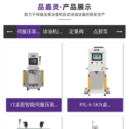
伺服压装...
涂油机(...
定量阀
点胶泵
伺服
1T桌面智能伺服压装...
PJL-S-5KN桌...