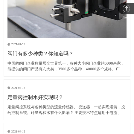
2021-04-12
阀门有多少种类？你知道吗？
中国的阀门企业数量居全世界第一，各种大小阀门企业约6000余家，
能提供的阀门产品有几大类，3500多个品种，40000多个规格。广泛
应用在社会生活、生产制造的各个领域。从应用分布的角度阀门在我
国分类主要有如下： （1）定量阀：定量阀是由测量体及换向
2021-04-12
定量阀控制水好实现吗？
定量阀控系统与各种类型的流量传感器、 变送器，一起实现灌装，投
药控制系统。计量阀和水有什么影响？ 主要技术特点适用于电流、 脉
冲输出流量传感器 3 点开关输入的开始，恢复，以及累积值明确 3 点
控制输出，可供大型阀门，小阀门控制和瞬时流量率低限报警发射机
输出
2021-04-12